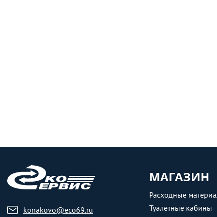
МАГАЗИН
Расходные матери
Туалетные кабины
konakovo@eco69.ru