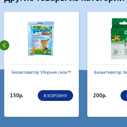
Биоактиватор Уборная сила™
Биоактиватор Зе
150р.
200р.
В КОРЗИНУ