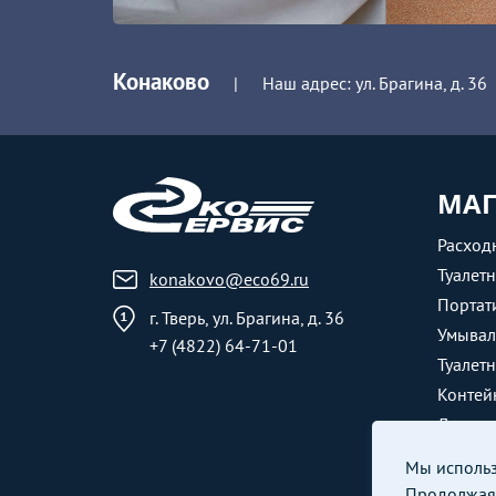
Конаково
|
Наш адрес: ул. Брагина, д. 36
МАГ
Расход
Туалет
konakovo@eco69.ru
Портат
г. Тверь, ул. Брагина, д. 36
Умывал
+7 (4822) 64-71-01
Туалет
Контей
Душевы
Мы использу
Продолжая 