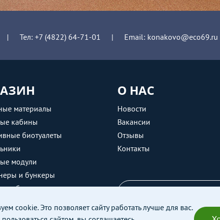
|
Тел:
+7 (4822) 64-71-01
|
Email:
konakovo@eco69.ru
АЗИН
О НАС
ные материалы
Новости
ные кабины
Вакансии
ивные биотуалеты
Отзывы
ьники
Контакты
ные модули
неры и бункеры
е кабины
ЗАДАТЬ ВОПРОС
ем cookie. Это позволяет сайту работать лучше для вас.
Х
пользоваться сайтом, вы соглашаетесь