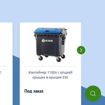
E
Контейнер 1100л с опцией
Кон
крышка в крышке ESE
п
Под заказ
Под з