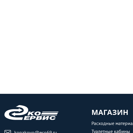
МАГАЗИН
Расходные матери
Туалетные кабины
konakovo@eco69.ru