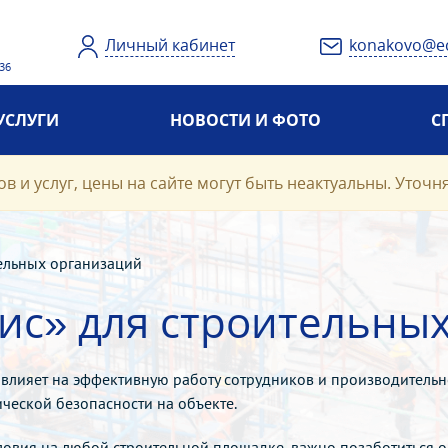
Личный кабинет
konakovo@e
 36
УСЛУГИ
НОВОСТИ И ФОТО
С
в и услуг, цены на сайте могут быть неактуальны. Уточн
ельных организаций
вис» для строительны
лияет на эффективную работу сотрудников и производительно
ческой безопасности на объекте.
овия на любой строительной площадке, важно позаботиться 