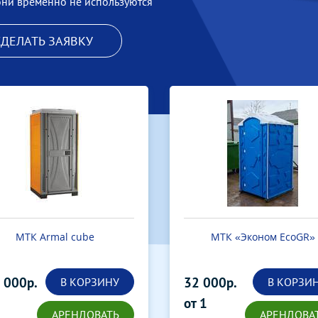
они временно не используются
СДЕЛАТЬ ЗАЯВКУ
МТК «Эконом EcoGR»
МТК «ЭкоЛайт Дачник
000р.
В КОРЗИНУ
35 000р.
В КОРЗИ
АРЕНДОВАТЬ