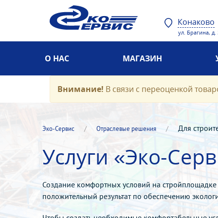
Конаково
ул. Брагина, д.
О НАС
МАГАЗИН
Внимание!
В связи с переоценкой товаро
Для строит
Эко-Cервис
Отраслевые решения
Услуги «Эко-Сер
Создание комфортных условий на стройплощадке в
положительный результат по обеспечению экологи
Чтобы создать необходимые комфортабельные усл